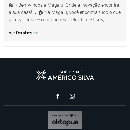
🛍️✨ Bem-vindos à Magalu! Onde a inovação encontra
a sua casa! 📱🏠 Na Magalu, você encontra tudo o que
precisa, desde smartphones, eletrodomésticos,...
Ver Detalhes